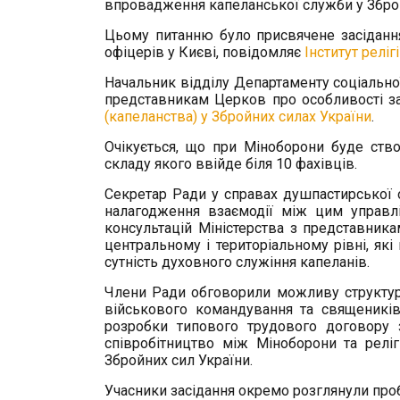
впровадження капеланської служби у Зброй
Цьому питанню було присвячене засіданн
офіцерів у Києві, повідомляє
Інститут реліг
Начальник відділу Департаменту соціальної
представникам Церков про особливості 
(капеланства) у Збройних силах України
.
Очікується, що при Міноборони буде ств
складу якого ввійде біля 10 фахівців.
Секретар Ради у справах душпастирської 
налагодження взаємодії між цим управл
консультацій Міністерства з представник
центральному і територіальному рівні, як
сутність духовного служіння капеланів.
Члени Ради обговорили можливу структур
військового командування та священиків
розробки типового трудового договору 
співробітництво між Міноборони та реліг
Збройних сил України.
Учасники засідання окремо розглянули пр