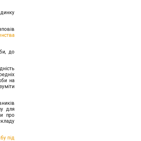
удинку
зповів
енства
би, до
дність
редніх
жби на
зуміти
вників
пу для
ди про
складу
бу під