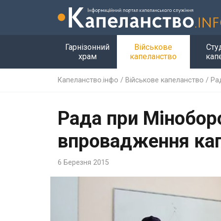
Гарнізонний
Військове
Сту
храм
капеланство
кап
Капеланство.інфо
/
Військове капеланство
/
Ра
Рада при Мінобор
впровадження кап
6 Березня 2015