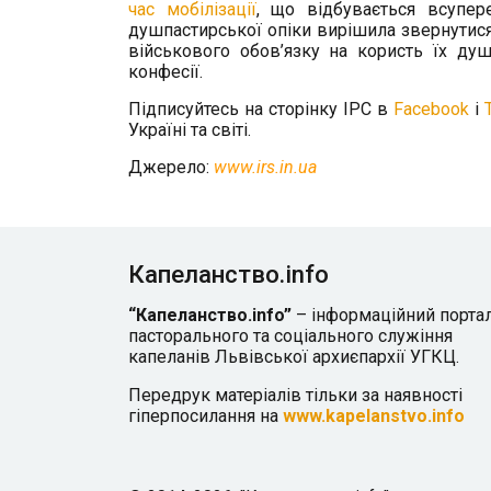
час мобілізації
, що відбувається всупер
душпастирської опіки вирішила звернутис
військового обов’язку на користь їх ду
конфесії.
Підписуйтесь на сторінку ІРС в
Facebook
і
Україні та світі.
Джерело:
www.irs.in.ua
Капеланство.info
“Капеланство.info”
– інформаційний порта
пасторального та соціального служіння
капеланів Львівської архиєпархії УГКЦ.
Передрук матеріалів тільки за наявності
гіперпосилання на
www.kapelanstvo.info