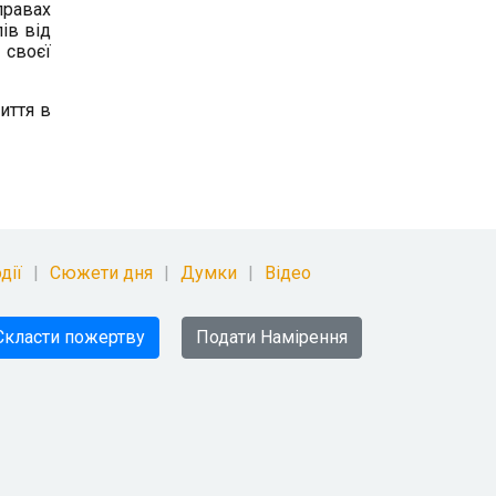
правах
ів від
 своєї
иття в
дії
Сюжети дня
Думки
Відео
Скласти пожертву
Подати Намірення