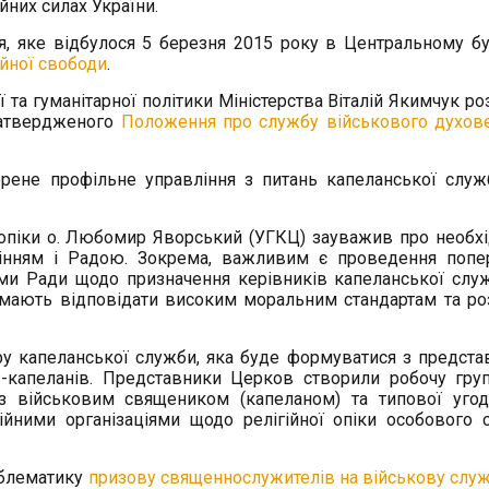
них cилах України.
я, яке відбулося 5 березня 2015 року в Центральному б
ійної свободи
.
 та гуманітарної політики Міністерства Віталій Якимчук ро
затвердженого
Положення про службу військового духов
орене профільне управління з питань капеланської служ
опіки о. Любомир Яворський (УГКЦ) зауважив про необхі
інням і Радою. Зокрема, важливим є проведення попе
ами Ради щодо призначення керівників капеланської слу
і мають відповідати високим моральним стандартам та ро
у капеланської служби, яка буде формуватися з предста
-капеланів. Представники Церков створили робочу гру
з військовим священиком (капеланом) та типової уго
ійними організаціями щодо релігійної опіки особового 
облематику
призову священнослужителів на військову служ