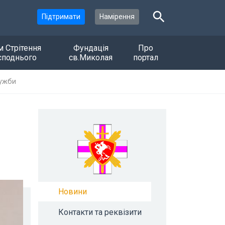
Підтримати
Намірення
м Стрітення
Фундація
Про
споднього
св.Миколая
портал
лужби
Новини
Контакти та реквізити