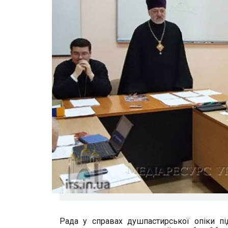
Рада у справах душпастирської опіки пі