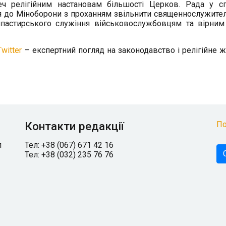
еч релігійним настановам більшості Церков. Рада у с
я до Міноборони з проханням звільнити священнослужител
шпастирського служіння військовослужбовцям та вірним
Twitter
– експертний погляд на законодавство і релігійне ж
Контакти редакції
По
л
Тел: +38 (067) 671 42 16
Тел: +38 (032) 235 76 76