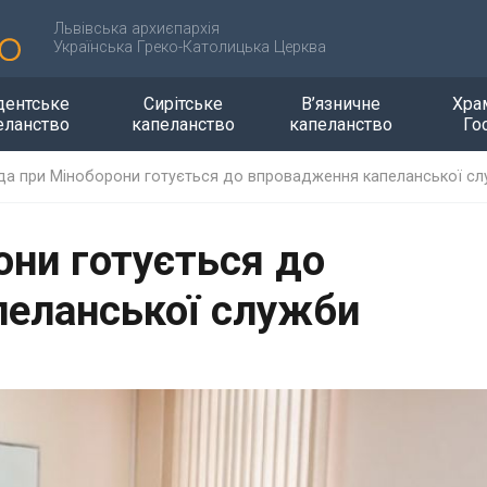
Львівська архиєпархія
Українська Греко-Католицька Церква
дентське
Сирітське
В’язничне
Хра
еланство
капеланство
капеланство
Го
да при Міноборони готується до впровадження капеланської с
они готується до
еланської служби