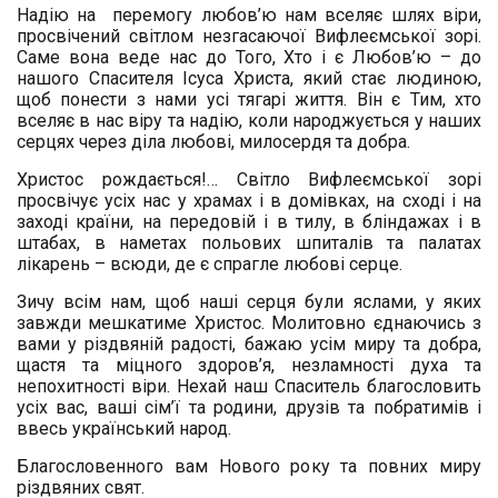
Надію на
пе
ремог
у
любов’ю нам вселяє шлях віри,
просвічений світлом незгасаючої Вифлеємської зорі.
Саме вона веде нас до Того, Хто і є Любов’ю – до
нашого Спасителя Ісуса Христа, який стає людиною,
щоб понести з нами усі тягарі життя. Він є Тим, хто
вселяє в нас віру та надію, коли народжується у наших
серцях через діла любові, милосердя та добра.
Христос рождається!… Світло Вифлеємської зорі
просвічує усіх нас у храмах і в домівках, на сході і на
заході країни, на передовій і в тилу, в бліндажах і в
штабах, в наметах польових шпиталів та палатах
лікарень – всюди, де є спрагле любові серце.
З
ичу всім нам, щоб наші серця були яслами, у яких
завжди мешкатиме Христос. Молитовно єднаючись з
вами у різдвяній радості, бажаю усім миру та добра,
щастя та міцного здоров’я, незламності духа та
непохитності віри. Нехай наш Спаситель благословить
усіх вас, ваші сім’ї та родини, друзів та побратимів і
ввесь український народ.
Благословенного вам Нового року та повних миру
різдвяних свят.