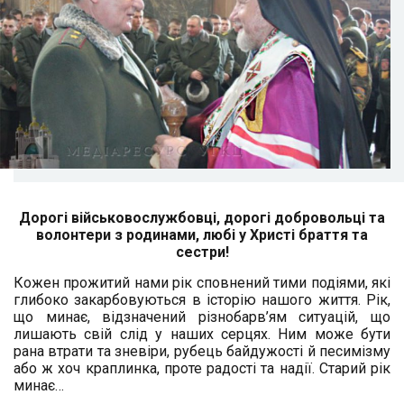
Дорогі військовослужбовці, дорогі добровольці та
волонтери з родинами, любі у Христі браття та
сестри!
Кожен прожитий нами рік сповнений тими подіями, які
глибоко закарбовуються в історію нашого життя. Рік,
що минає, відзначений різнобарв’ям ситуацій, що
лишають свій слід у наших серцях. Ним може бути
рана втрати та зневіри, рубець байдужості й песимізму
або ж хоч краплинка, проте радості та надії. Старий рік
минає…