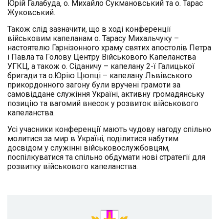
Юрій Галабуда, о. Михайло Сукмановський та о. Тарас
Жуковський.
Також слід зазначити, що в ході конференції
військовим капеланам о. Тарасу Михальчуку –
настоятелю Гарнізонного храму святих апостолів Петра
і Павла та Голову Центру Військового Капеланства
УГКЦ, а також о. Сіданичу – капелану 2-ї Галицької
бригади та о.Юрію Цюпці – капелану Львівського
прикордонного загону були вручені грамоти за
самовіддане служіння Україні, активну громадянську
позицію та вагомий внесок у розвиток військового
капеланства.
Усі учасники конференції мають чудову нагоду спільно
молитися за мир в Україні, поділитися набутим
досвідом у служінні військовослужбовцям,
поспілкуватися та спільно обдумати нові стратегії для
розвитку військового капеланства.