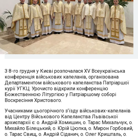
З 8-го грудня у Києві розпочалася ХV Всеукраїнська
конференція військових капеланів, організована
Департаментом військового капеланства Патріаршої
курії УГКЦ. Урочисто відкрили конференцію
Божественною Літургією у Патріаршому соборі
Воскресіння Христового.
Учасниками цьогорічного з’їзду військових-капеланів
від Центру Військового Капеланства Львівської
архиєпархії є: о. Андрій Хомишин, о. Тарас Михальчук, о.
Михайло Білецький, о. Юрій Цюпка, о. Мирон Горбовий,
о. Тарас Свищ, о. Андрій Сіданич, о. Олег Кришталь, о.