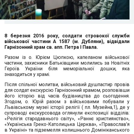
8 березня 2016 року, солдати стровокої служби
військової частини А 1587 (м. Дубляни), відвідали
Гарнізонний храм св. апп. Петра І Павла.
Разом із о. Юрієм Цюпкою, капеланом військової
частини, захисники Батьківщини молились за Новітніх
Героїв України біля меморіальної дошки, яка
знаходиться у храмі.
Після спільної молитви, військовий душпастир провів
для солдат екскурсію Гарнізонний храмом, розповівши
його історію від часів будівництва до сьогодення.
Згодом, о. Юрій разом з військовими побували у
Львівському музеї історії релігії ( пл. Музейна,1),
де
у
супроводі екскурсовод
а
оглянули експозиції відділів:
«Релігія стародавнього світу», «Раннє християнство»,
«Українська Греко-Католицька Церква», «Православ’я
в Україні» та підземелля колишнього Домініканського