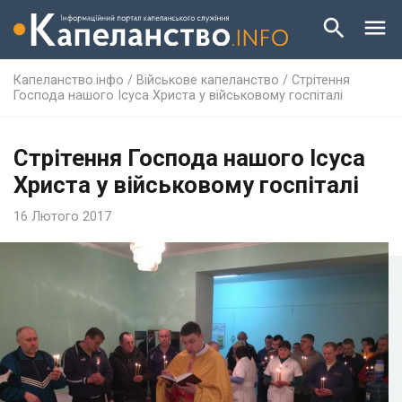
Капеланство.інфо
/
Військове капеланство
/
Стрітення
Господа нашого Ісуса Христа у військовому госпіталі
Стрітення Господа нашого Ісуса
Христа у військовому госпіталі
16 Лютого 2017