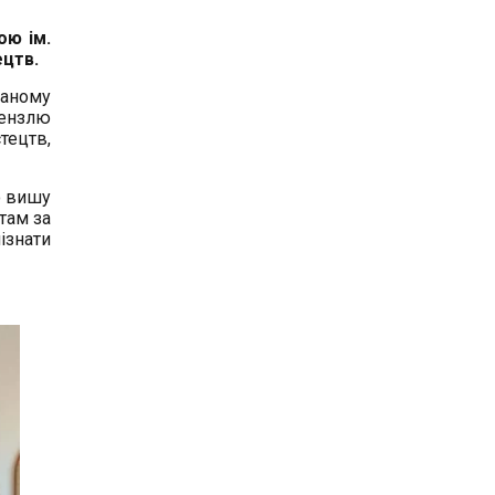
ою ім.
ецтв.
даному
пензлю
тецтв,
о вишу
там за
ізнати