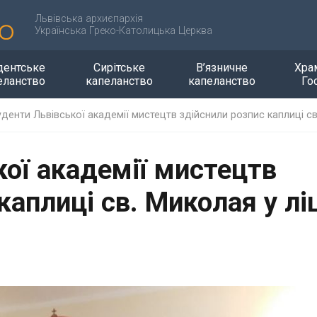
Львівська архиєпархія
Українська Греко-Католицька Церква
дентське
Сирітське
В’язничне
Хра
еланство
капеланство
капеланство
Го
уденти Львівської академії мистецтв здійснили розпис каплиці св.
кої академії мистецтв
каплиці св. Миколая у лі