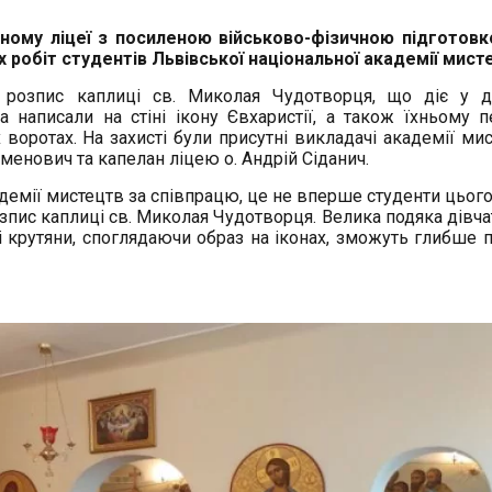
ному ліцеї з посиленою військово-фізичною підготовк
х робіт студентів Львівської національної академії мист
 розпис каплиці
св. Миколая Чудотворця, що діє у 
а написали на стіні ікону Євхаристії, а також їхньому 
воротах. На захисті були присутні викладачі академії мис
енович та капелан ліцею о. Андрій Сіданич.
демії мистецтв за співпрацю, це не вперше студенти цьог
озпис каплиці св. Миколая Чудотворця. Велика подяка дівча
і крутяни,
споглядаючи образ на іконах, зможуть глибше п