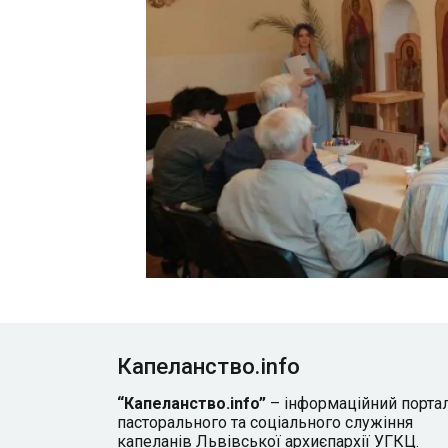
Капеланство.info
“Капеланство.info”
– інформаційний порта
пасторального та соціального служіння
капеланів Львівської архиєпархії УГКЦ.