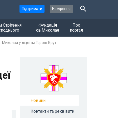
Підтримати
Намірення
м Стрітення
Фундація
Про
споднього
св.Миколая
портал
 Миколая у ліцеї ім Героїв Крут
цеї
Новини
Контакти та реквізити