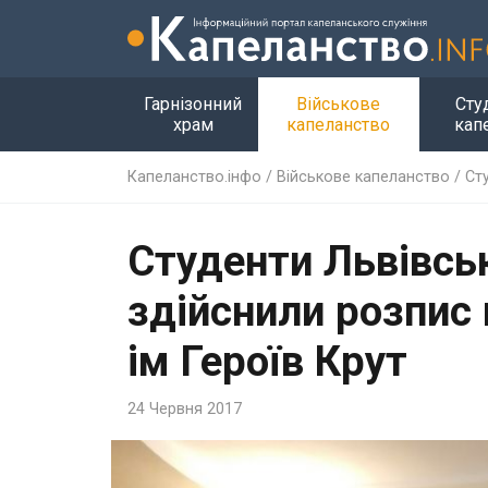
Гарнізонний
Військове
Сту
храм
капеланство
кап
Капеланство.інфо
/
Військове капеланство
/
Ст
Студенти Львівсь
здійснили розпис 
ім Героїв Крут
24 Червня 2017