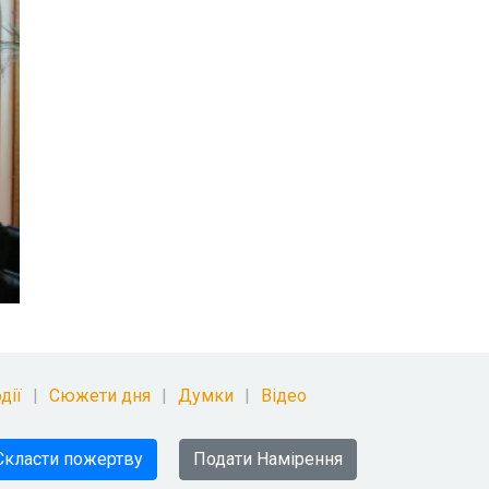
дії
Сюжети дня
Думки
Відео
Скласти пожертву
Подати Намірення