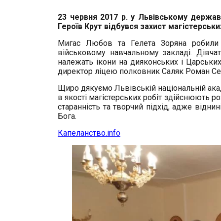
23 червня 2017 р. у Львівському держав
Героїв Крут відбувся захист магістерськи
Мигас Любов та Гелета Зоряна робили
військовому навчальному закладі. Дівчат
належать ікони на дияконських і Царських 
директор ліцею полковник Саляк Роман Сем
Щиро дякуємо Львівській національній ака
в якості магістерських робіт здійснюють р
старанність та творчий підхід, адже віднин
Бога.
Капеланство.info