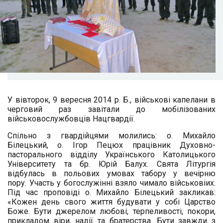
У вівторок, 9 вересня 2014 р. Б., військові капелани в
черговий раз завітали до мобілізованих
військовослужбовців Нацгвардії.
Спільно з гвардійцями молились: о. Михайло
Білецький, о. Ігор Пецюх працівник Духовно-
пасторального відділу Українського Католицького
Університету та бр. Юрій Балух. Свята Літургія
відбулась в польових умовах табору у вечірню
пору. Участь у богослужінні взяло чимало військовіих.
Під час проповіді о. Михайло Білецький закликав:
«Кожен день свого життя будувати у собі Царство
Боже. Бути джерелом любові, терпеливості, покори,
прикладом віри, надії та братерства. Бути завжди з