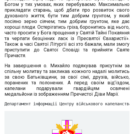
Богом у тих умовах, яких перебуваємо. Максимально
прикладати старань, щоб дбати про розвиток свого
духовного життя; бути тим добрим грунтом, у який
посіяно зерно сіячем; тим добрим грунтом, яке дає
хороші плоди. Остерігатись гріха, боронитись від нього,
часто просити у Бога прощення у Святій Тайні Покаяння
та черпати безцінних ласк із Пресвятої Євхаристії».
Також в часі Святої Літургії всі хто бажали, мали змогу
приступити до Святої Сповіді та прийняти Святе
Причастя.
На завершення о. Михайло подякував присутнім за
спільну молитву та закликав кожного надалі молитись
за свою Батьківщини, за свої сімї, друзів, військо,
поранених та полонених. А перед своїм від’їздом,
капелани подарували гвардійцям освячені
медальйони із зображенням Пречистої Діви Марії.
Департамент інформації Центру військового капеланства