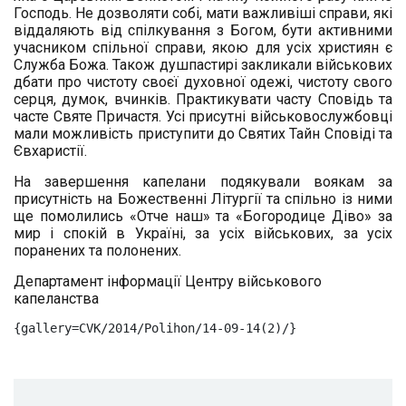
Господь. Не дозволяти собі, мати важливіші справи, які
віддаляють від спілкування з Богом, бути активними
учасником спільної справи, якою для усіх християн є
Служба Божа. Також душпастирі закликали військових
дбати про чистоту своєї духовної одежі, чистоту свого
серця, думок, вчинків. Практикувати часту Сповідь та
часте Святе Причастя. Усі присутні військовослужбовці
мали можливість приступити до Святих Тайн Сповіді та
Євхаристії.
На завершення капелани подякували воякам за
присутність на Божественні Літургії та спільно із ними
ще помолились «Отче наш» та «Богородице Діво» за
мир і спокій в Україні, за усіх військових, за усіх
поранених та полонених.
Департамент інформації Центру військового
капеланства
{gallery=CVK/2014/Polihon/14-09-14(2)/}