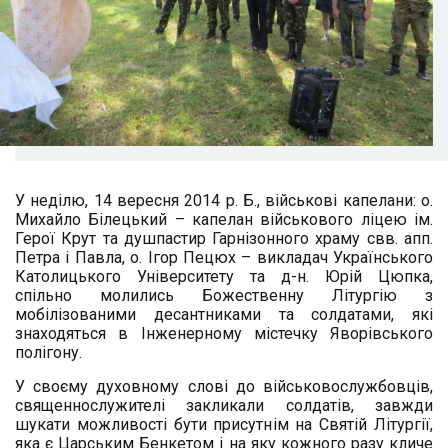
У неділю, 14 вересня 2014 р. Б., військові капелани: о.
Михайло Білецький – капелан військового ліцею ім.
Герої Крут та душпастир Гарнізонного храму свв. апп.
Петра і Павла, о. Ігор Пецюх – викладач Українського
Католицького Університету та д-н. Юрій Цюпка,
спільно молились Божественну Літургію з
мобілізованими десантниками та солдатами, які
знаходяться в Інженерному містечку Яворівського
полігону.
У своєму духовному слові до військовослужбовців,
священнослужителі закликали солдатів, завжди
шукати можливості бути присутнім на Святій Літургії,
яка є Царським Бенкетом і на яку кожного разу кличе