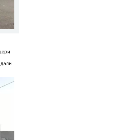
цери
едали