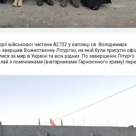
торії військової частини А2732 у каплиці св. Володимира
 звершив Божественну Літургію, на якій були присутні офі
ся за мир в Україні та всіх рідних. По завершенні Літургії
ай з помічниками (вівтарниками Гарнізонного храму) пер