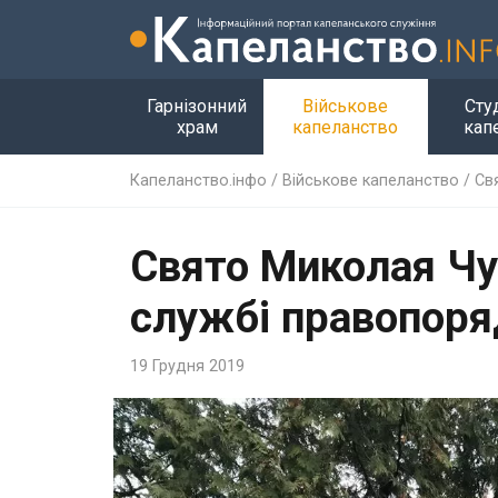
Гарнізонний
Військове
Сту
храм
капеланство
кап
Капеланство.інфо
/
Військове капеланство
/
Св
Свято Миколая Чу
службі правопоря
19 Грудня 2019