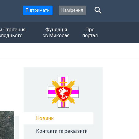
Підтримати
Намірення
м Стрітення
Фундація
Про
споднього
св.Миколая
портал
Новини
Контакти та реквізити