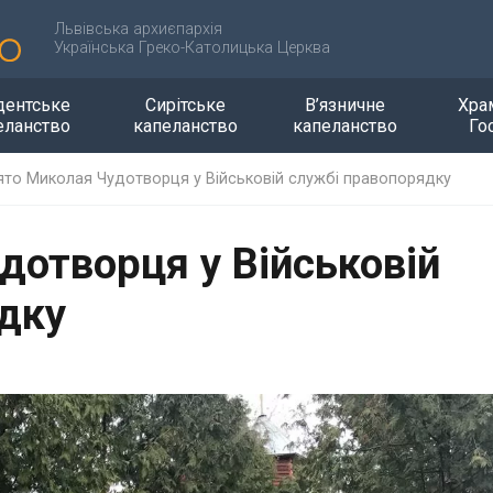
Львівська архиєпархія
Українська Греко-Католицька Церква
дентське
Сирітське
В’язничне
Хра
еланство
капеланство
капеланство
Го
ято Миколая Чудотворця у Військовій службі правопорядку
дотворця у Військовій
дку