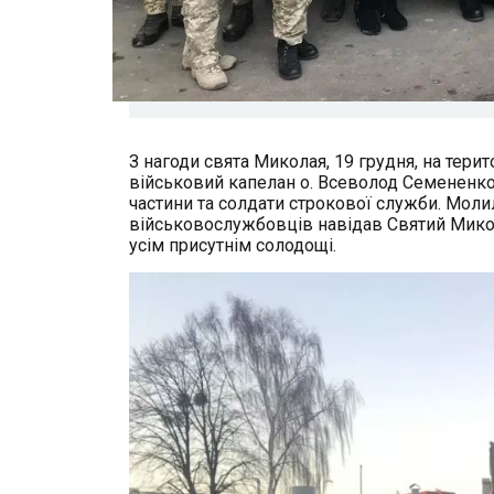
З нагоди свята Миколая, 19 грудня, на тери
військовий капелан о. Всеволод Семененко
частини та солдати строкової служби. Молили
військовослужбовців навідав Святий Микол
усім присутнім солодощі.