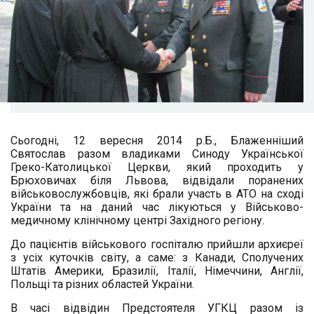
Сьогодні, 12 вересня 2014 р.Б., Блаженніший
Святослав разом владиками Синоду Української
Греко-Католицької Церкви, який проходить у
Брюховичах біля Львова, відвідали поранених
військовослужбовців, які брали участь в АТО на сході
України та на даний час лікуються у Військово-
медичному клінічному центрі Західного регіону.
До пацієнтів військового госпіталю прийшли архиєреї
з усіх куточків світу, а саме: з Канади, Сполучених
Штатів Америки, Бразилії, Італії, Німеччини, Англії,
Польщі та різних областей України.
В часі відвідин Предстоятеля УГКЦ разом із