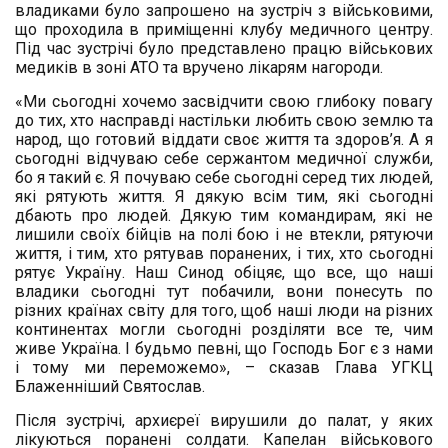
владиками було запрошено на зустріч з військовими,
що проходила в приміщенні клубу медичного центру.
Під час зустрічі було представлено працю військових
медиків в зоні АТО та вручено лікарям нагороди.
«Ми сьогодні хочемо засвідчити свою глибоку повагу
до тих, хто насправді настільки любить свою землю та
народ, що готовий віддати своє життя та здоров’я. А я
сьогодні відчуваю себе сержантом медичної служби,
бо я такий є. Я почуваю себе сьогодні серед тих людей,
які рятують життя. Я дякую всім тим, які сьогодні
дбають про людей. Дякую тим командирам, які не
лишили своїх бійців на полі бою і не втекли, рятуючи
життя, і тим, хто рятував поранених, і тих, хто сьогодні
рятує Україну. Наш Синод обіцяє, що все, що наші
владики сьогодні тут побачили, вони понесуть по
різних країнах світу для того, щоб наші люди на різних
континентах могли сьогодні розділяти все те, чим
живе Україна. І будьмо певні, що Господь Бог є з нами
і тому ми переможемо», – сказав Глава УГКЦ
Блаженніший Святослав.
Після зустрічі, архиєреї вирушили до палат, у яких
лікуються поранені солдати. Капелан військового