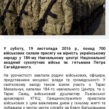
У суботу, 19 листопада 2016 р., понад 700
військових склали присягу на вірність українському
народу у 184-му Навчальному центрі Національної
академії сухопутних військ ім. гетьмана Петра
Сагайдачного.
На урочистості завітали родичі військових, офіцери,
представники
місцевої влади та громадськості. У
святковому заході також взяли участь:
о. Тарас
Михальчук, капелан 184-го навчального Центру,
та о.
Тарас Свищ, військовий душпастир Львівської
архиєпархії УГКЦ
. Священослужителі привітали
військових з цим важливим днем у їхньому житті та
побажали з честю нести службу на благо Батьківщини