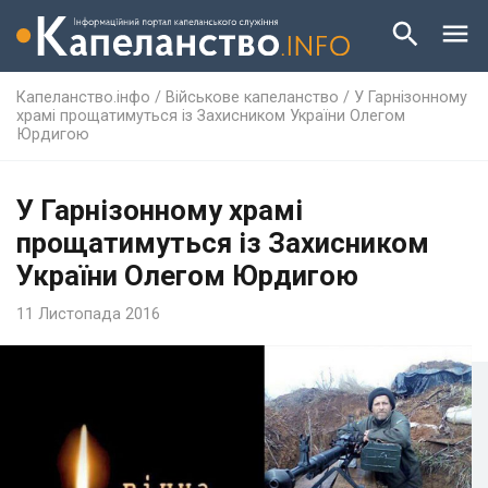
Капеланство.інфо
/
Військове капеланство
/
У Гарнізонному
храмі прощатимуться із Захисником України Олегом
Юрдигою
У Гарнізонному храмі
прощатимуться із Захисником
України Олегом Юрдигою
11 Листопада 2016