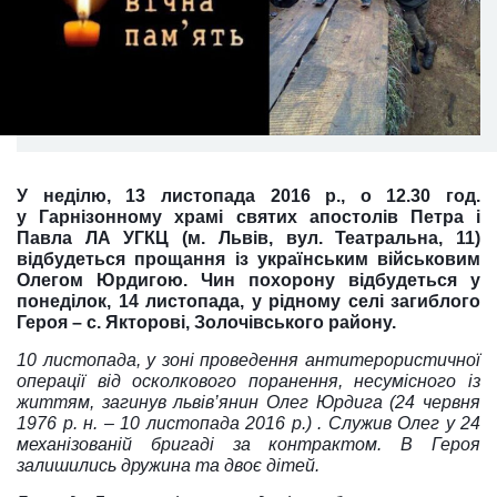
У неділю, 13 листопада 2016 р., о 12.30 год.
у Гарнізонному храмі святих апостолів Петра і
Павла ЛА УГКЦ (м. Львів, вул. Театральна, 11)
відбудеться прощання із українським військовим
Олегом Юрдигою. Чин похорону відбудеться у
понеділок, 14 листопада, у рідному селі загиблого
Героя – с. Якторові, Золочівського району.
10 листопада, у зоні проведення антитерористичної
операції від осколкового поранення, несумісного із
життям, загинув львів’янин Олег Юрдига
(24 червня
1976 р. н. – 10 листопада 2016 р.)
. Служив Олег у 24
механізованій бригаді за контрактом. В Героя
залишились дружина та двоє дітей.