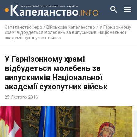
Капеланство.інфо
/
Військове капеланство
/
У Гарнізонному
храмі відбудеться молебень за випускників Національної
академії сухопутних військ
У Гарнізонному храмі
відбудеться молебень за
випускників Національної
академії сухопутних військ
25 Лютого 2016