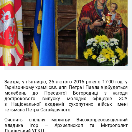
Завтра, у п’ятницю, 26 лютого 2016 року о 17:00 год. у
Гарнізонному храмі свв. апп. Петра і Павла відбудеться
молебень до Пресвятої Богородиці з нагоди
дострокового випуску молодих офіцерів ЗСУ
з Національної академії сухопутних військ імені
гетьмана Петра Сагайдачного.
Очолить спільну молитву Високопреосвященний
владика Ігор – Архиєпископ та Митрополит
Львівський УГКЦ.