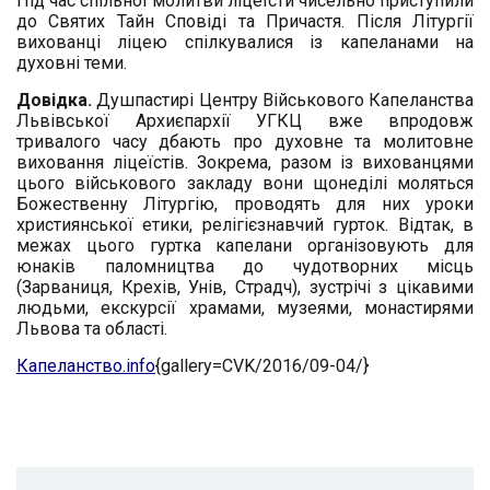
Під час спільної молитви ліцеїсти чисельно приступили
до Святих Тайн Сповіді та Причастя. Після Літургії
вихованці ліцею спілкувалися із капеланами на
духовні теми.
Довідка.
Душпастирі Центру Військового Капеланства
Львівської Архиєпархії УГКЦ вже впродовж
тривалого часу дбають про духовне та молитовне
виховання ліцеїстів. Зокрема, разом із вихованцями
цього військового закладу вони щонеділі моляться
Божественну Літургію, проводять для них уроки
християнської етики, релігієзнавчий гурток. Відтак, в
межах цього гуртка капелани організовують для
юнаків паломництва до чудотворних місць
(Зарваниця, Крехів, Унів, Страдч), зустрічі з цікавими
людьми, екскурсії храмами, музеями, монастирями
Львова та області.
Капеланство.info
{gallery=CVK/2016/09-04/}