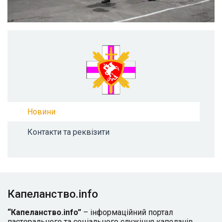
Новини
Контакти та реквізити
Капеланство.info
“Капеланство.info”
– інформаційний портал
пасторального та соціального служіння капеланів