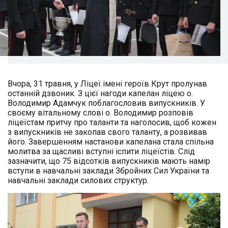
Вчора, 31 травня, у Ліцеї імені героїв Крут пролунав
останній дзвоник. З цієї нагоди капелан ліцею о.
Володимир Адамчук поблагословив випускників. У
своєму вітальному слові о. Володимир розповів
ліцеїстам притчу про таланти та наголосив, щоб кожен
з випускників не закопав свого таланту, а розвивав
його. Завершенням настанови капелана стала спільна
молитва за щасливі вступні іспити ліцеїстів. Слід
зазначити, що 75 відсотків випускників мають намір
вступи в навчальні заклади Збройних Сил України та
навчальні заклади силових структур.