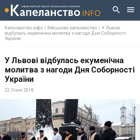
Капеланство.інфо
/
Військове капеланство
/
У Львові
відбулась екуменічна молитва з нагоди Дня Соборності
України
У Львові відбулась екуменічна
молитва з нагоди Дня Соборності
України
22 Січня 2018