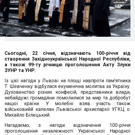
Сьогодні, 22 січня, відзначають 100-річчя від
створення Західноукраїнської Народної Республіки,
а також 99-ту річницю проголошення Акту Злуки
ЗУНР та УНР.
Із цієї нагоди у Львові на площі навпроти пам’ятника
Т. Шевченку відбулася екуменічна молитва за Україну.
Духовенство різних конфесій, представники влади,
небайдужі громадяни помолилися за мир та добробут
нашої країни. У молебні взяв участь також
військовийй капелан Львівської архиєпархії УГКЦ о.
Михайло Білецький.
Нагадаємо, з нагоди відзначення 100-річчя
проголошення незалежності Української Народної