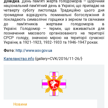
Довідка.
День пам’яті жертв голодоморів — щорічний
національний пам’ятний день в Україні, що припадає на
четверту суботу листопада. Традиційно цього дня
громадяни відвідують поминальні богослужіння й
покладають символічні горщики з зерном та свічками
до пам’ятників жертвам голодоморів в
Україні. Голодомор — термін, що вживається для
позначення масового організованого на території
СРСР голоду, значною мірою на території сучасної
України, в 1921-1923, 1932-1933 та 1946-1947 роках.
Фото:
http://www.asv.gov.ua
Капеланство.info
{gallery=CVK/2016/11-26/}
Новини