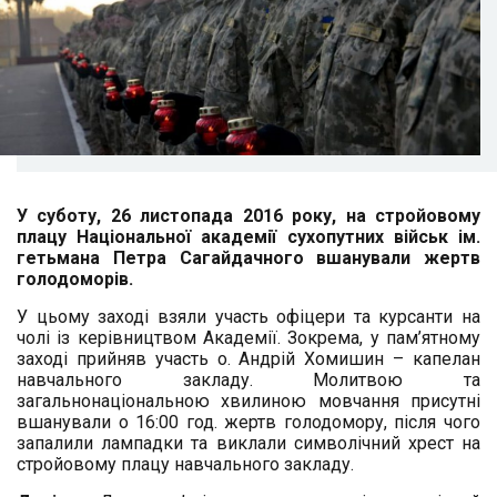
У суботу, 26 листопада 2016 року, на стройовому
плацу Національної академії сухопутних військ ім.
гетьмана Петра Сагайдачного вшанували жертв
голодоморів.
У цьому заході взяли участь офіцери та курсанти на
чолі із керівництвом Академії. Зокрема, у пам’ятному
заході прийняв участь о. Андрій Хомишин – капелан
навчального закладу. Молитвою та
загальнонаціональною хвилиною мовчання присутні
вшанували о 16:00 год. жертв голодомору, після чого
запалили лампадки та виклали символічний хрест на
стройовому плацу навчального закладу.