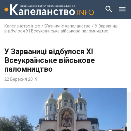
Капеланство.інфо
/
В'язничне капеланство
/
У Зарваниці
відбулося ХI Всеукраїнське військове паломництво
У Зарваниці відбулося ХI
Всеукраїнське військове
паломництво
22 Вересня 2019