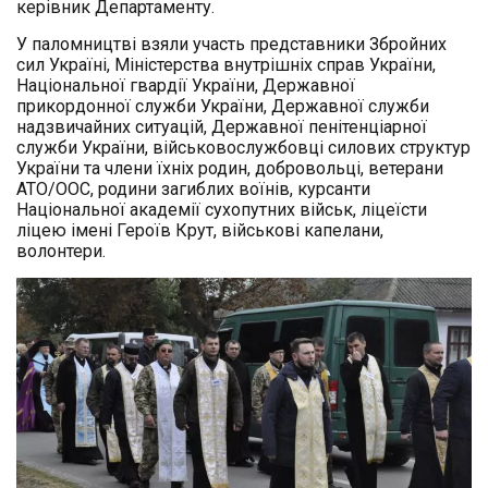
керівник Департаменту.
У паломництві взяли участь представники Збройних
cил Україні, Міністерства внутрішніх справ України,
Національної гвардії України, Державної
прикордонної служби України, Державної служби
надзвичайних ситуацій, Державної пенітенціарної
служби України, військовослужбовці силових структур
України та члени їхніх родин, добровольці, ветерани
АТО/ООС, родини загиблих воїнів, курсанти
Національної академії сухопутних військ, ліцеїсти
ліцею імені Героїв Крут, військові капелани,
волонтери.