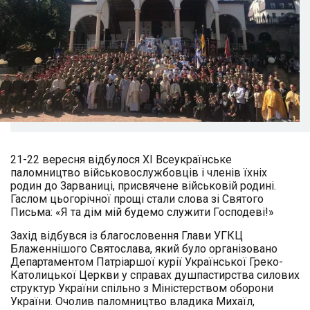
21-22 вересня відбулося ХІ Всеукраїнське
паломництво військовослужбовців і членів їхніх
родин до Зарваниці, присвячене військовій родині.
Гаслом цьогорічної прощі стали слова зі Святого
Письма: «Я та дім мій будемо служити Господеві!»
Захід відбувся із благословення Глави УГКЦ
Блаженнішого Святослава, який було організовано
Департаментом Патріаршої курії Української Греко-
Католицької Церкви у справах душпастирства силових
структур України спільно з Міністерством оборони
України. Очолив паломництво владика Михаїл,