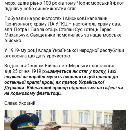
моря, адже рівно 100 років тому Чорноморський флот
підняв у небо синьо-жовтий стяг.
Побували на урочистостях і військові капелани
Гарнізонного храму ЛА УГКЦ – настоятель храму свв.
апп. Петра і Павла отець Степан Сус і отець Тарас
Михальчук. Священики помолились за наше морське
військо.
У 1919-му році влада Української народної республіки
оголосила цю дату урочистою.
Згідно зі «Сводом Військово-Морських постанов»
від 25 січня 1919 р:
«шанується як стяг у полку, і всі
служачі на кораблі мусять охороняти цей прапор до
останньої краплі крові, як прапор Української
Держави. Військовий прапор підноситься на гафелі чи
на кормовому флагштоці».
Слава Україні!