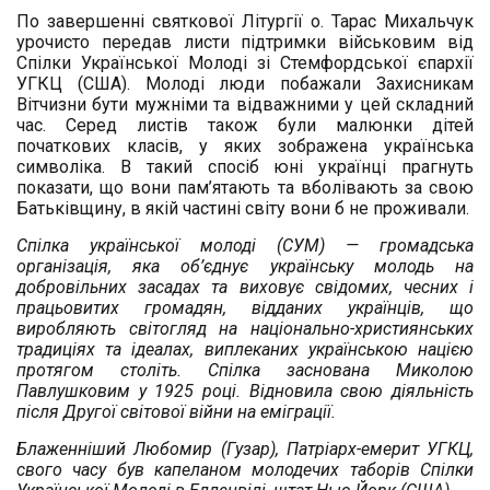
По завершенні святкової Літургії о. Тарас Михальчук
урочисто передав листи підтримки військовим від
Спілки Української Молоді зі Стемфордської єпархії
УГКЦ (США). Молоді люди побажали Захисникам
Вітчизни бути мужніми та відважними у цей складний
час. Серед листів також були малюнки дітей
початкових класів, у яких зображена українська
символіка. В такий спосіб юні українці прагнуть
показати, що вони пам’ятають та вболівають за свою
Батьківщину, в якій частині світу вони б не проживали.
Спілка української молоді (СУМ) — громадська
організація, яка об’єднує українську молодь на
добровільних засадах та виховує свідомих, чесних і
працьовитих громадян, відданих українців, що
виробляють світогляд на національно-християнських
традиціях та ідеалах, виплеканих українською нацією
протягом століть. Спілка заснована Миколою
Павлушковим у 1925 році. Відновила свою діяльність
після Другої світової війни на еміграції.
Блаженніший Любомир (Гузар), Патріарх-емерит УГКЦ,
свого часу був капеланом молодечих таборів Спілки