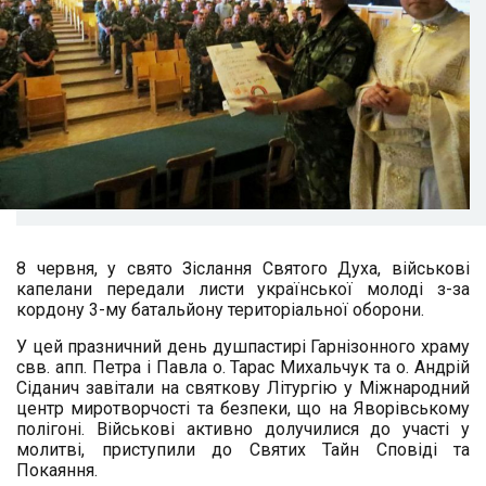
8 червня, у свято Зіслання Святого Духа, військові
капелани передали листи української молоді з-за
кордону 3-му батальйону територіальної оборони.
У цей празничний день душпастирі Гарнізонного храму
свв. апп. Петра і Павла о. Тарас Михальчук та о. Андрій
Сіданич завітали на святкову Літургію у Міжнародний
центр миротворчості та безпеки, що на Яворівському
полігоні. Військові активно долучилися до участі у
молитві, приступили до Святих Тайн Сповіді та
Покаяння.