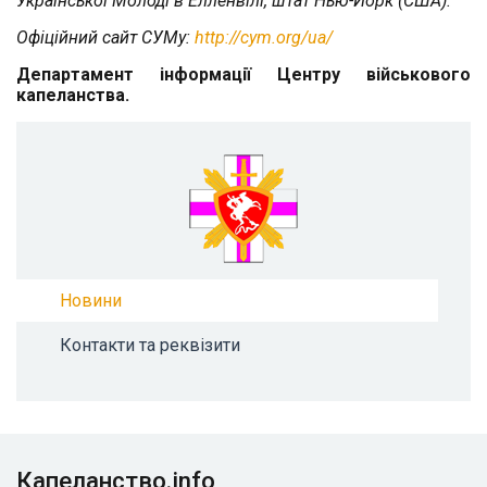
Української Молоді в Елленвілі, штат Нью-Йорк (США).
Офіційний сайт СУМу:
http://cym.org/ua/
Департамент інформації Центру військового
капеланства.
Новини
Контакти та реквізити
Капеланство.info