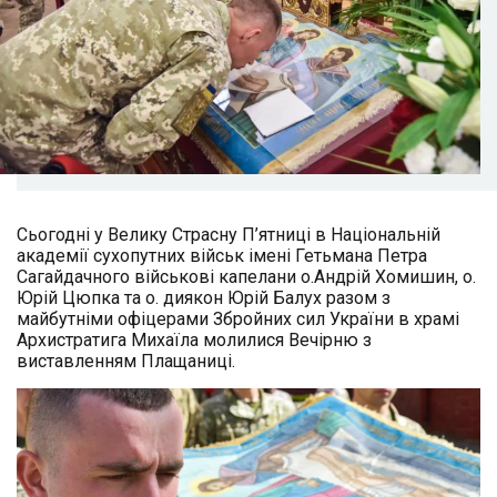
Сьогодні у Велику Страсну П’ятниці в Національній
академії сухопутних військ імені Гетьмана Петра
Сагайдачного військові капелани о.Андрій Хомишин, о.
Юрій Цюпка та о. диякон Юрій Балух разом з
майбутніми офіцерами Збройних сил України в храмі
Архистратига Михаїла молилися Вечірню з
виставленням Плащаниці.