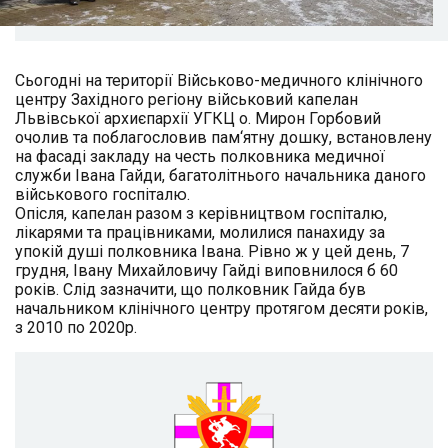
Сьогодні на території Військово-медичного клінічного
центру Західного регіону військовий капелан
Львівської архиєпархії УГКЦ о. Мирон Горбовий
очолив та поблагословив пам‘ятну дошку, встановлену
на фасаді закладу на честь полковника медичної
служби Івана Гайди, багатолітнього начальника даного
військового госпіталю.
Опісля, капелан разом з керівництвом госпіталю,
лікарями та працівниками, молилися панахиду за
упокій душі полковника Івана. Рівно ж у цей день, 7
грудня, Івану Михайловичу Гайді виповнилося б 60
років. Слід зазначити, що полковник Гайда був
начальником клінічного центру протягом десяти років,
з 2010 по 2020р.