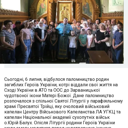
Сьогодні, 6 липня, відбулося паломництво родин
загиблих Героїв України, котрі віддали свої життя на
Сході України в АТО та ООС до Зарваницької
чудотвоної ікони Матері Божої. Дане паломництво
розпочалося з спільної Святої Літургії у парафіяльному
храмі Пресвятої Трійці, яку очоловий військовий
капелан Центру Військового Капеланства ЛА УГКЦ та
капелан Національної академії сухопутніх військ
о.Юрій Балух. Опісля Літургії родини Героїв України