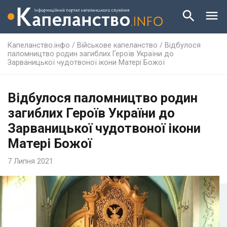
Капеланство.інфо
/
Військове капеланство
/
Відбулося
паломництво родин загиблих Героїв України до
Зарваницької чудотвоної ікони Матері Божої
Відбулося паломництво родин
загиблих Героїв України до
Зарваницької чудотвоної ікони
Матері Божої
7 Липня 2021