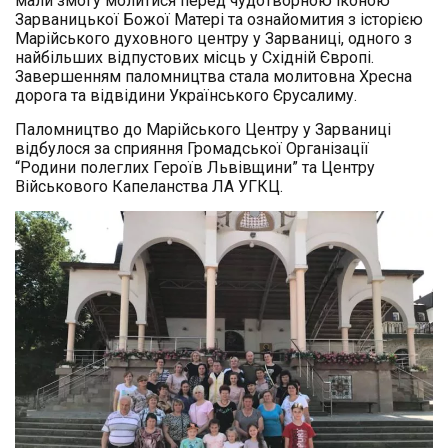
мали змогу молитися перед чудотворною іконою
Зарваницької Божої Матері та ознайомития з історією
Марійського духовного центру у Зарваниці, одного з
найбільших відпустових місць у Східній Європі.
Завершенням паломництва стала молитовна Хресна
дорога та відвідини Українського Єрусалиму.
Паломництво до Марійського Центру у Зарваниці
відбулося за сприяння Громадської Організації
“Родини полеглих Героїв Львівщини” та Центру
Військового Капеланства ЛА УГКЦ.