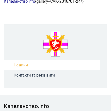
К
апеланство.info
{gallery=CVK/2018/01-24/}
Новини
Контакти та реквізити
Капеланство.info