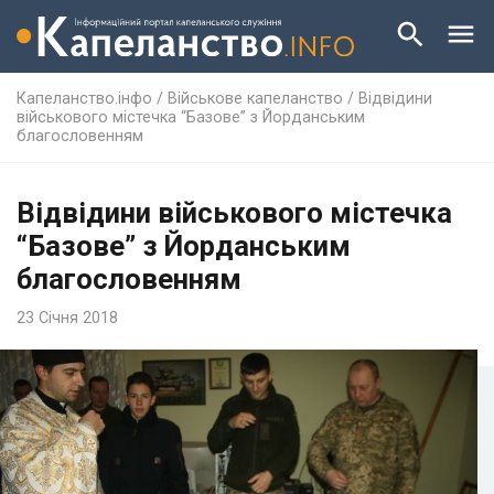
Капеланство.інфо
/
Військове капеланство
/
Відвідини
військового містечка “Базове” з Йорданським
благословенням
Відвідини військового містечка
“Базове” з Йорданським
благословенням
23 Січня 2018