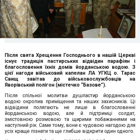
Після свята Хрещення Господнього в нашій Церкві
існує традиція пастирських відвідин парафіян і
благословення їхніх домів йорданською водою. З
цієї нагоди військовий капелан ЛА УГКЦ о. Тарас
Свищ завітав до військовослужбовців на
Яворівський полігон (містечко “Базове”).
Після спільної молитви душпастир йорданською
водою окропив приміщення та наших захисників.
Ці
відвідини полягають не лише в благословенні
йорданською водою, але й підтримці солдат,
змістовною розмовою та щирими побажаннями на
наступний рік. Саме тому, вони є чудовою нагодою для
усіх краще пізнати та ще глибше відкрити один одного.