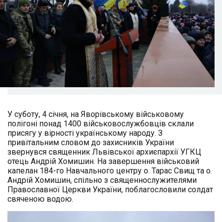
У суботу, 4 січня, на Яворівському військовому
полігоні понад 1400 військовослужбовців склали
присягу у вірності українському народу. З
привітальним словом до захисників України
звернувся священник Львівської архиєпархії УГКЦ
отець Андрій Хомишин. На завершення військовий
капелан 184-го Навчального центру о. Тарас Свищ та о.
Андрій Хомишин, спільно з священнослужителями
Православної Церкви України, поблагословили солдат
свяченою водою.