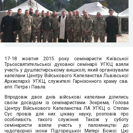
17-18 жовтня 2015 року семінаристи Київської
Трьохсвятительської духовної семінарії УГКЦ взяли
участь у душпастирському вишколі, який організували
капелани Центру Військового Капеланства Львівської
Архиєпархії УГКЦ, служителі Гарнізонного храму свв.
апп. Петра і Павла.
Впродовж двох днів військові капелани ділились
своїм досвідом із семінаристами. Зокрема, Голова
Центру Військового Капеланства ЛА УГКЦ о. Степан
Сус провів для них цікаву науку, розповів про
особливість такого служіння. Також у суботу
семінаристи взяли участь у паломництві до
чудотворної ікони Підгорецької Матері Божої. Цю