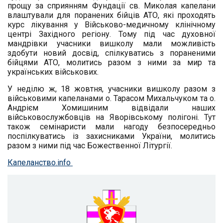
прощу за сприянням Фундації св. Миколая капелани
влаштували для поранених бійців АТО, які проходять
курс лікування
у Військово-медичному клінічному
центрі Західного регіону. Тому під час духовної
мандрівки учасники вишколу мали можливість
здобути новий досвід, спілкуватись з пораненими
бійцями АТО, молитись разом з ними за мир та
українських військових.
У неділю ж, 18 жовтня, учасники вишколу разом з
військовими капеланами о. Тарасом Михальчуком та о.
Андрієм Хомишиним відвідали наших
військовослужбовців на Яворівському полігоні. Тут
також семінаристи мали нагоду безпосередньо
поспілкуватись із захисниками України, молитись
разом з ними під час Божественної Літургії.
Капеланство.info