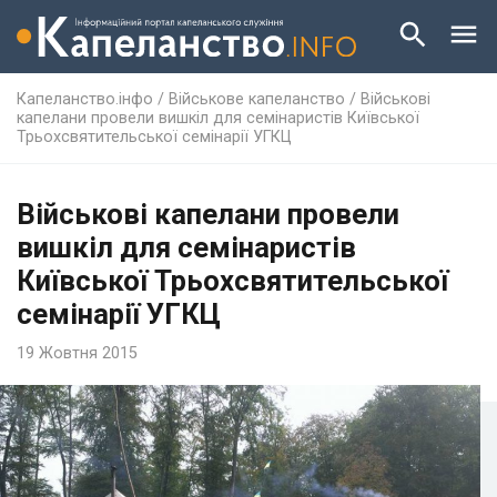
Капеланство.інфо
/
Військове капеланство
/
Військові
капелани провели вишкіл для семінаристів Київської
Трьохсвятительської семінарії УГКЦ
Військові капелани провели
вишкіл для семінаристів
Київської Трьохсвятительської
семінарії УГКЦ
19 Жовтня 2015