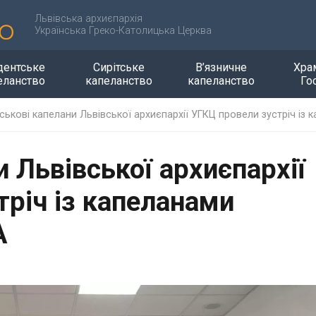
Львівська архиєпархія
Українська Греко-Католицька Церква
дентське
Сирітське
В’язничне
Хра
еланство
капеланство
капеланство
Го
йськові капелани Львівської архиєпархії УГКЦ провели зустріч і
и Львівської архиєпархії
тріч із капеланами
А