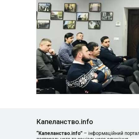
Капеланство.info
“Капеланство.info”
– інформаційний порта