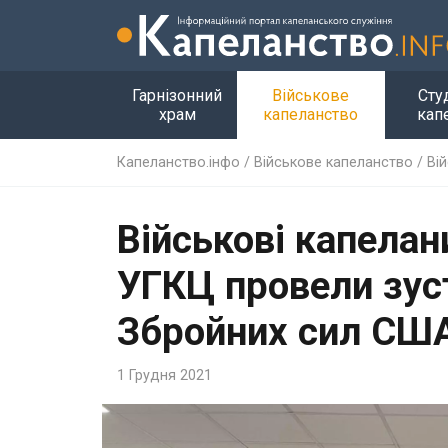
Гарнізонний
Військове
Сту
храм
капеланство
кап
Капеланство.інфо
/
Військове капеланство
/
Ві
Військові капелан
УГКЦ провели зус
Збройних сил СШ
1 Грудня 2021