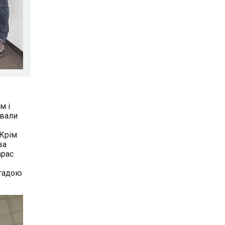
м і
ували
 Крім
ва
арас
игадою