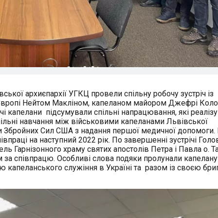
івської архиєпархії УГКЦ провели спільну робочу зустріч із
Європі Нейтом Макліном, капеланом майором Джефрі Коло
і капелани підсумували спільні напрацювання, які реаліз
пільні навчання між військовими капеланами Львівської
и Збройних Сил США з надання першої медичної допомоги.
івпраці на наступний 2022 рік. По завершенні зустрічі Голо
ль Гарнізонного храму святих апостолів Петра і Павла о. Т
 за співпрацю. Особливі слова подяки пролунали капелану
 капеланського служіння в Україні та разом із своєю бр