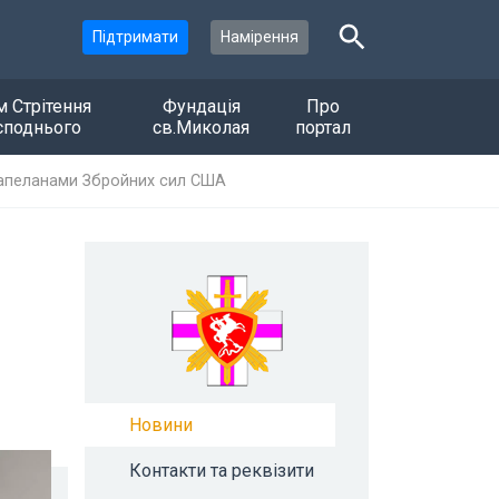
Підтримати
Намірення
м Стрітення
Фундація
Про
споднього
св.Миколая
портал
з капеланами Збройних сил США
Новини
Контакти та реквізити