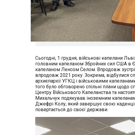
Сьогодні, 1 грудня, військові капелани Льв
головним капеланом Збройних сил США в 
капеланом Ленсом Селом. Впродовж зустріч
впродовж 2021 року. Зокрема, відбулися с
архиєпархії УГКЦ і військовими капеланам
того було обговорено спільні плани щодо сп
Центру Військового Капеланства та настояте
Михальчук подякував іноземним капеланам
Джефрі Колу, який завершує свою каденцію
повертається до своєї держави.