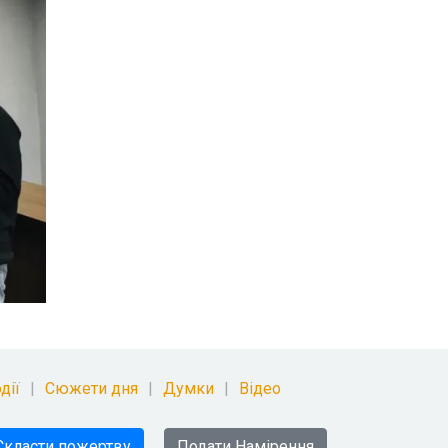
дії
Сюжети дня
Думки
Відео
Скласти пожертву
Подати Намірення