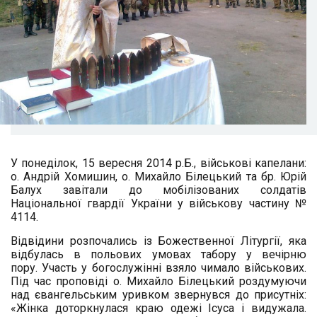
У понеділок, 15 вересня 2014 р.Б., військові капелани:
о. Андрій Хомишин, о. Михайло Білецький та бр. Юрій
Балух завітали до мобілізованих солдатів
Національної гвардії України у військову частину №
4114.
Відвідини розпочались із Божественної Літургії, яка
відбулась в польових умовах табору у вечірню
пору. Участь у богослужінні взяло чимало військових.
Під час проповіді о. Михайло Білецький роздумуючи
над євангельським уривком звернувся до присутніх:
«Жінка доторкнулася краю одежі Ісуса і видужала.