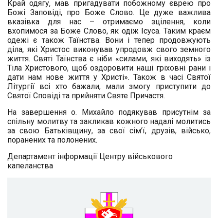
Край одягу, мав пригадувати побожному єврею про
Божі Заповіді, про Боже Слово. Це дуже важлива
вказівка для нас – отримаємо зцілення, коли
вхопимося за Боже Слово, як одіж Ісуса. Таким краєм
одежі є також Таїнства. Вони і тепер продовжують
діла, які Христос виконував упродовж свого земного
життя. Святі Таїнства є ніби «силами, які виходять» із
Тіла Христового, щоб оздоровити наші гріховні рани і
дати нам нове життя у Христі». Також в часі Святої
Літургії всі хто бажали, мали змогу приступити до
Святої Сповіді та прийняти Святе Причастя.
На завершення о. Михайло подякував присутнім за
спільну молитву та закликав кожного надалі молитись
за свою Батьківщину, за свої сім’ї, друзів, військо,
поранених та полонених.
Департамент інформації Центру військового
капеланства