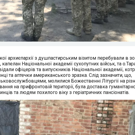
ької архиєпархії з душпастирським візитом перебували в зо
 капелан Національної академії сухопутних військ, та о.Тар
ідали офіцерів та випускників Національної академії, котр
нці та аптечки американського зразка. Слід зазначити, що,
йськовослужбовцями, молилися Божественні Літургії на різ
ння на прифронтовій території, була доставка гуманітарно
нців та людям похилого віку з геріатричних пансіонатів.