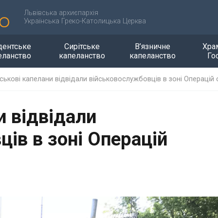
Львівська архиєпархія
Українська Греко-Католицька Церква
дентське
Сирітське
В’язничне
Хра
еланство
капеланство
капеланство
Го
йськові капелани відвідали військовослужбовців в зоні Операцій
и відвідали
ів в зоні Операцій