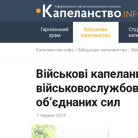
Гарнізонний
Військове
Сту
храм
капеланство
кап
Капеланство.інфо
/
Військове капеланство
/
Ві
Військові капелан
військовослужбовц
об‘єднаних сил
7 Червня 2019