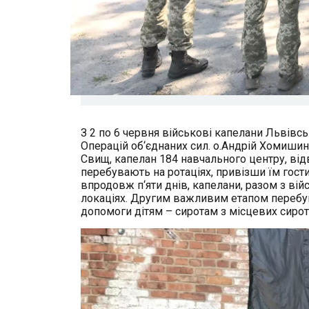
З 2 по 6 червня військові капелани Львівс
Операцій об‘єднаних сил. о.Андрій Хомишин,
Свищ, капелан 184 навчального центру, відв
перебувають на ротаціях, привізши їм гости
впродовж п‘яти днів, капелани, разом з ві
локаціях. Другим важливим етапом перебува
допомоги дітям – сиротам з місцевих сироти