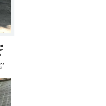
ні
ас
і
них
ї