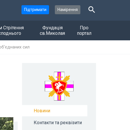
Підтримати
Намірення
м Стрітення
Фундація
Про
споднього
св.Миколая
портал
 об‘єднаних сил
Новини
Контакти та реквізити