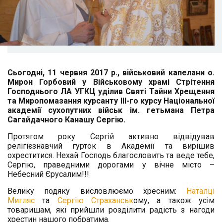
Сьогодні, 11 червня 2017 р., військовий капелани о.
Мирон Горбовий у Військовому храмі Стрітення
Господнього ЛА УГКЦ уділив Святі Тайни Хрещення
та Миропомазання курсанту ІІІ-го курсу Національної
академії сухопутних військ ім. гетьмана Петра
Сагайдачного Канашу Сергію.
Протягом року Сергій активно відвідував
релігієзнавчий гурток в Академії та вирішив
охреститися. Нехай Господь благословить та веде тебе,
Сергію, праведними дорогами у вічне місто –
Небесний Єрусалим!!!
Велику подяку висловлюємо хресним:
Наталці
Мигляс
та
Сергію Страханськ
ому, а також усім
товаришам, які прийшли розділити радість з нагоди
хрестин нашого побратима.