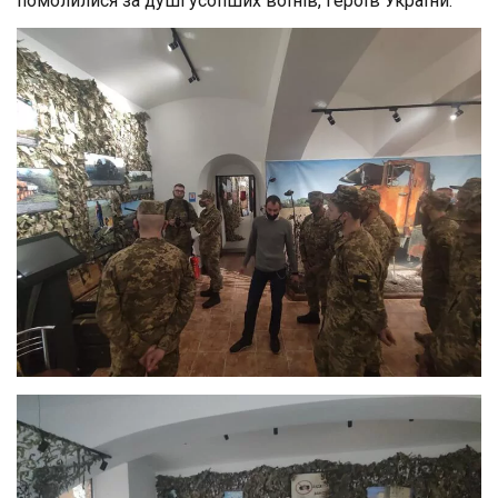
помолилися за душі усопших воїнів, героїв України.