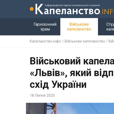
Гарнізонний
Військове
Сту
храм
капеланство
кап
Капеланство.інфо
/
Військове капеланство
/
Ві
Військовий капел
«Львів», який від
схід України
18 Липня 2020