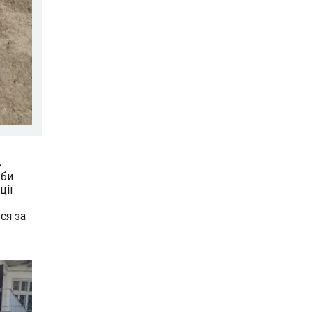
в
жби
ції
ся за