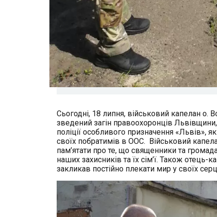
Сьогодні, 18 липня, військовий капелан о.
зведений загін правоохоронців Львівщини, 
поліції особливого призначення «Львів», як
своїх побратимів в ООС. Військовий капел
пам’ятати про те, що священники та громада
наших захисників та їх сім’ї. Також отець-
закликав постійно плекати мир у своїх сер