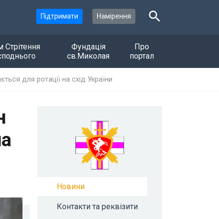
Підтримати
Намірення
м Стрітення
Фундація
Про
споднього
св.Миколая
портал
ться для ротації на схід України
н
на
Новини
Контакти та реквізити