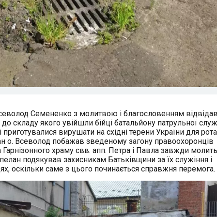
 Всеволод Семененко з молитвою і благословенням відвіда
до складу якого увійшли бійці батальйону патрульної слу
і приготувалися вирушати на східні терени України для рота
ан о. Всеволод побажав зведеному загону правоохоронців
 Гарнізонного храму свв. апп. Петра і Павла завжди молить
капелан подякував захисникам Батьківщини за їх служіння і
цях, оскільки саме з цього починається справжня перемога.