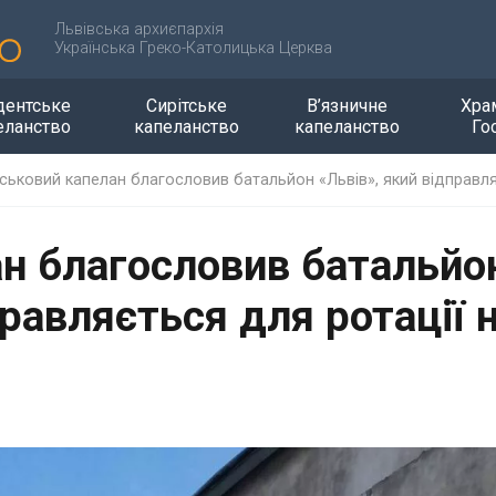
Львівська архиєпархія
Українська Греко-Католицька Церква
дентське
Сирітське
В’язничне
Хра
еланство
капеланство
капеланство
Го
йськовий капелан благословив батальйон «Львів», який відправляє
ан благословив батальйо
правляється для ротації 