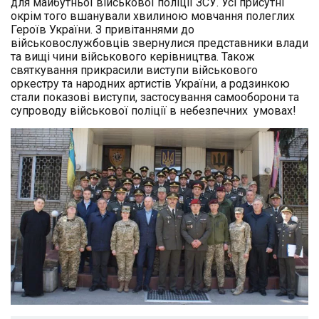
для майбутньої військової поліції ЗСУ. Усі присутні
окрім того вшанували хвилиною мовчання полеглих
Героїв України. З привітаннями до
військовослужбовців звернулися представники влади
та вищі чини військового керівництва. Також
святкування прикрасили виступи військового
оркестру та народних артистів України, а родзинкою
стали показові виступи, застосування самооборони та
супроводу військової поліції в небезпечних умовах!