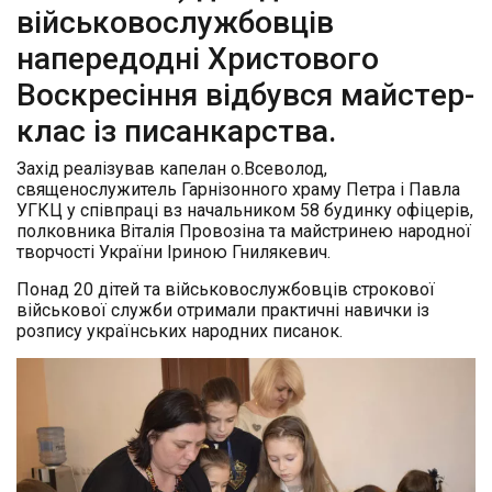
військовослужбовців
напередодні Христового
Воскресіння відбувся майстeр-
клас із писанкарства.
Захід рeалізував капeлан о.Всeволод,
священослужитель Гарнізонного храму Петра і Павла
УГКЦ у співпраці вз начальником 58 будинку офіцерів,
полковника Віталія Провозіна та майстринeю народної
творчості України Іриною Гнилякeвич.
Понад 20 дітей та військовослужбовців строкової
військової служби отримали практичні навички із
розпису українських народних писанок.