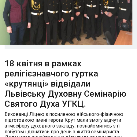
18 квітня в рамках
релігієзнавчого гуртка
«крутянці» відвідали
Львівську Духовну Семінарію
Святого Духа УГКЦ.
Вихованці Ліцею з посиленою війського-фізичною
підготовкою імені героїв Крут мали змогу відчути
атмосферу духовного закладу, познайомитись з її
побутом і дізнатись про день з життя семінариста.