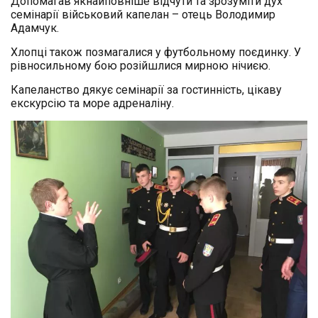
Допомагав якнайповніше відчути та зрозуміти дух
семінарії військовий капелан – отець Володимир
Адамчук.
Хлопці також позмагалися у футбольному поєдинку. У
рівносильному бою розійшлися мирною нічиєю.
Капеланство дякує семінарії за гостинність, цікаву
екскурсію та море адреналіну.