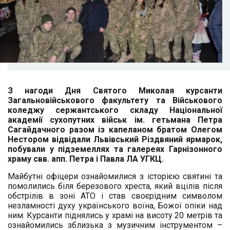
З нагоди Дня Святого Миколая
курсанти
Загальновійськового факультету та Військового
коледжу сержантського складу Національної
академії сухопутних військ ім. гетьмана Петра
Сагайдачного разом із капеланом братом Олегом
Нестором відвідали
Львівський Різдвяний ярмарок,
побували у підземеллях та галереях Гарнізонного
храму свв. апп. Петра і Павла ЛА УГКЦ.
Майбутні офіцери ознайомилися з історією святині та
по
молились біля березового хреста, який вцілів після
обстрілів в зоні АТО і став своєрідним символом
незламності духу українського воїна, Божої опіки над
ним.
Курсанти піднялись у храмі на висоту 20 метрів та
ознайомились зблизька з музичним інструментом –