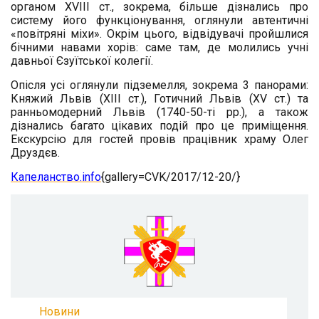
органом XVIII ст., зокрема, більше дізнались про
систему його функціонування, оглянули автентичні
«повітряні міхи». Окрім цього, відвідувачі пройшлися
бічними навами хорів: саме там, де молились учні
давньої Єзуїтської колегії.
Опісля усі оглянули підземелля, зокрема 3 панорами:
Княжий Львів (XIII ст.), Готичний Львів (XV ст.) та
ранньомодерний Львів (1740-50-ті рр.), а також
дізнались багато цікавих подій про це приміщення.
Екскурсію для гостей провів працівник храму Олег
Друздєв.
Капеланство.info
{gallery=CVK/2017/12-20/}
Новини