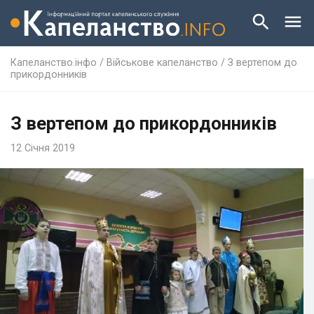
Капеланство.інфо
/
Військове капеланство
/
З вертепом до
прикордонників
З вертепом до прикордонників
12 Січня 2019