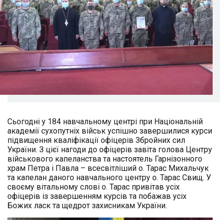
Сьогодні у 184 навчальному центрі при Національній
академії сухопутніх військ успішно завершилися курси
підвищення кваліфікації офіцерів Збройних сил
України. З цієї нагоди до офіцерів завіта голова Центру
військового капеланства та настоятель Гарнізонного
храм Петра і Павла – всесвітліший о. Тарас Михальчук
та капелан даного навчального центру о. Тарас Свищ. У
своєму вітальному слові о. Тарас привітав усіх
офіцерів із завершенням курсів та побажав усіх
Божих ласк та щедрот захисникам України.