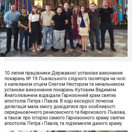
10 липня працівники Державної установи виконання
покарань № 19 Львівського слідчого ізолятора на чолі
з капеланом отцем Олегом Нестором та начальником
установи виконнання покарань Кутовим Вадимом
Анатолієвичем відвідали Гарнізонний храм святих
апостолів Петра і Павла. В ході екскурсії почесна
делегація мала змогу довідатися про особливості
середньовічного ренесансного та барокового Львова,
а також про історію самого Гарнізонного храму святих
апостолів Петра і Павла, та підземелля даного храму.