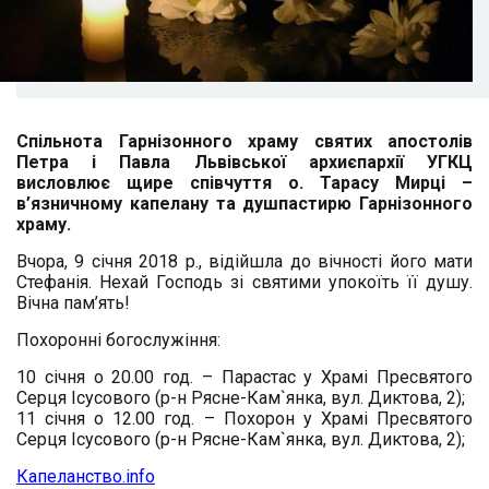
Спільнота Гарнізонного храму святих апостолів
Петра і Павла Львівської архиєпархії УГКЦ
висловлює щире співчуття о. Тарасу Мирці –
в’язничному капелану та душпастирю Гарнізонного
храму.
Вчора, 9 січня 2018 р., відійшла до вічності його мати
Стефанія. Нехай Господь зі святими упокоїть її душу.
Вічна пам’ять!
Похоронні богослужіння:
10 січня о 20.00 год. – Парастас у Храмі Пресвятого
Серця Ісусового (р-н Рясне-Кам`янка, вул. Диктова, 2);
11 січня о 12.00 год. – Похорон у Храмі Пресвятого
Серця Ісусового (р-н Рясне-Кам`янка, вул. Диктова, 2);
Капеланство.info