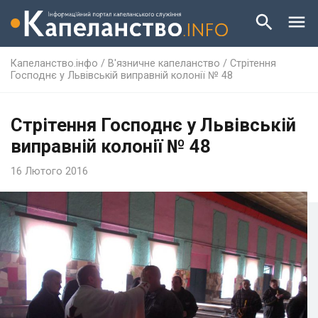
Капеланство.інфо
/
В'язничне капеланство
/
Стрітення
Господнє у Львівській виправній колонії № 48
Стрітення Господнє у Львівській
виправній колонії № 48
16 Лютого 2016