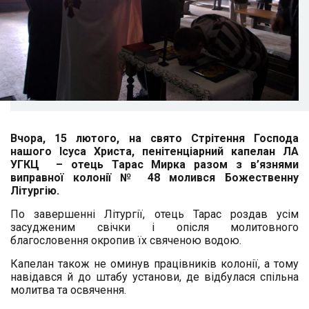
Вчора, 15 лютого, на свято Стрітення Господа
нашого Ісуса Христа, пенітенціарний капелан ЛА
УГКЦ – отець Тарас Мирка разом з в’язнями
виправної колонії № 48 молився Божественну
Літургію.
По завершенні Літургії, отець Тарас роздав усім
засудженим свічки і опісля молитовного
благословення окропив їх свяченою водою.
Капелан також не оминув працівників колонії, а тому
навідався й до штабу установи, де відбулася спільна
молитва та освячення.