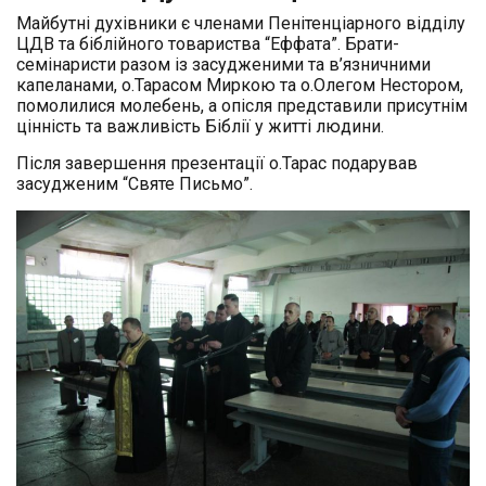
Майбутні духівники є членами Пенітенціарного відділу
ЦДВ та біблійного товариства “Еффата”. Брати-
семінаристи разом із засудженими та в’язничними
капеланами, о.Тарасом Миркою та о.Олегом Нестором,
помолилися молебень, а опісля представили присутнім
цінність та важливість Біблії у житті людини.
Після завершення презентації о.Тарас подарував
засудженим “Святе Письмо”.