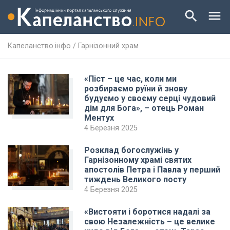
Капеланство.інфо
/
Гарнізонний храм
«Піст – це час, коли ми
розбираємо руїни й знову
будуємо у своєму серці чудовий
дім для Бога», – отець Роман
Ментух
4 Березня 2025
Розклад богослужінь у
Гарнізонному храмі святих
апостолів Петра і Павла у перший
тиждень Великого посту
4 Березня 2025
«Вистояти і боротися надалі за
свою Незалежність – це велике