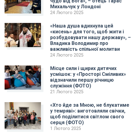
чудо від Бога», – отець Тарас
Михальчук у Лондоні
24 Лютого 2025
«Наша душа вдихнула цей
«кисень» для того, щоб жити і
розбудовувати нашу державу», –
Владика Володимир про
важливість спільної молитви
24 Лютого 2025
Місце сили і щирих дитячих
усмішок: у «Просторі Сміливих»
відзначили першу річницю
служіння (ФОТО)
21 Лютого 2025
«Хто йде за Мною, не блукатиме
у темряві»: виготовляли свічки,
щоб поділитися світлом свого
серця (ФОТО)
1 Лютого 2025